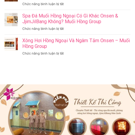
Khỏe
ở
Chức năng bình luận bị tắt
Jjim
–
Có
Jil
Onsen
Nên
Spa Đá Muối Hồng Ngoại Có Gì Khác Onsen &
Bang
&
Thay
Đà
JjimJilBang Không? Muối Hồng Group
Jjim
Đổi
Nẵng
Jil
ở
Chức năng bình luận bị tắt
Spa
Muối
Bang
Spa
Trị
Hồng
–
Đá
Xông Hơi Hồng Ngoại Và Ngâm Tắm Onsen – Muối
Liệu
Group
Muối
Muối
Thành
Hồng Group
Hồng
Hồng
Spa
Group
ở
Chức năng bình luận bị tắt
Ngoại
Onsen
Xông
Có
&
Hơi
Gì
Jjim
Hồng
Khác
Jil
Ngoại
Onsen
Bang
Và
&
–
Ngâm
JjimJilBang
Muối
Tắm
Không?
Hồng
Onsen
Muối
Group
–
Hồng
Muối
Group
Hồng
Group