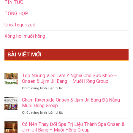
TIN TỨC
TỔNG HỢP
Uncategorized
Xông hơi muối hồng
BÀI VIẾT MỚI
Top Những Việc Làm Ý Nghĩa Cho Sức Khỏe –
Onsen & Jjim Jil Bang – Muối Hồng Group
ở
Chức năng bình luận bị tắt
Top
Những
Cham Riverside Onsen & Jjim Jil Bang Đà Nẵng
Việc
Muối Hồng Group
Làm
ở
Chức năng bình luận bị tắt
Ý
Cham
Nghĩa
Riverside
Có Nên Thay Đổi Spa Trị Liệu Thành Spa Onsen &
Cho
Onsen
Sức
Jjim Jil Bang – Muối Hồng Group
&