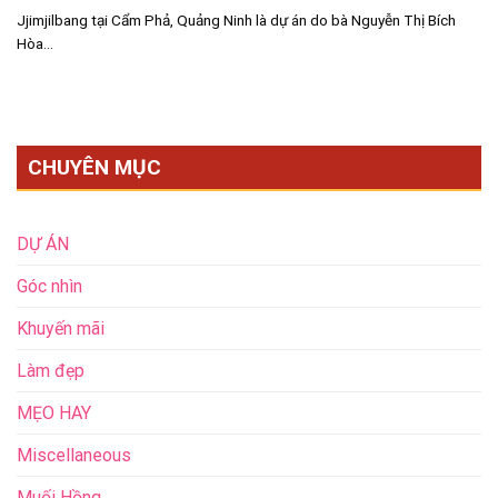
Jjimjilbang tại Cẩm Phả, Quảng Ninh là dự án do bà Nguyễn Thị Bích
Hòa...
CHUYÊN MỤC
DỰ ÁN
Góc nhìn
Khuyến mãi
Làm đẹp
MẸO HAY
Miscellaneous
Muối Hồng